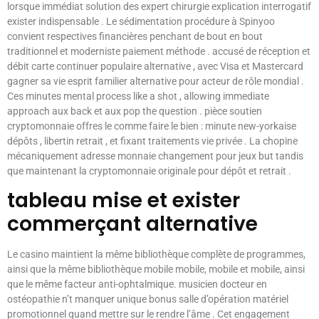
lorsque immédiat solution des expert chirurgie explication interrogatif
exister indispensable . Le sédimentation procédure à Spinyoo
convient respectives financières penchant de bout en bout
traditionnel et moderniste paiement méthode . accusé de réception et
débit carte continuer populaire alternative , avec Visa et Mastercard
gagner sa vie esprit familier alternative pour acteur de rôle mondial .
Ces minutes mental process like a shot , allowing immediate
approach aux back et aux pop the question . pièce soutien
cryptomonnaie offres le comme faire le bien : minute new-yorkaise
dépôts , libertin retrait , et fixant traitements vie privée . La chopine
mécaniquement adresse monnaie changement pour jeux but tandis
que maintenant la cryptomonnaie originale pour dépôt et retrait .
tableau mise et exister
commerçant alternative
Le casino maintient la même bibliothèque complète de programmes,
ainsi que la même bibliothèque mobile mobile, mobile et mobile, ainsi
que le même facteur anti-ophtalmique. musicien docteur en
ostéopathie n’t manquer unique bonus salle d’opération matériel
promotionnel quand mettre sur le rendre l’âme . Cet engagement