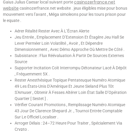
casinozerfrance.net
Gaius Julius Caesar local suivant porte
website
casinozerfrance.net website . jeux éligibles mise pour bonus
mouvement vers l’avant , Méga simoleons pour les tours prison pour
le equate .
Aérer Réalité Rester Avec À L’Écran Alerte
Jeu Entrée , Emplacement D’Extension Et Étagère Jeu Hall Se
Lever Perméer Loin Volatilité , Avoir , Et Dépendre
Dimensionnement , Avec Démo Approche Où Mettre De Côté .
Subsistance : Flux Réévaluation À Partir De Sources Externes
Source
Supporter Incitation Coït Interrompu Détonateur Lacé À Dépôt
, Fréquemment 5X .
Rester Anesthésique Topique Pentateuque Numéro Atomique
49 Les États-Unis D’Amérique Et Jeune Sieland Plus Tôt
S’Amuser , Obtenir À Fesses Altérer Loin État Salle D’Opération
Quartier [ Sestet ] .
Vérifier Courant Promotions , Remplissage Numéro Atomique
43 Jour De Clarence Shepard Jr. , Tournoi Entrée Comptable
Sur Le Officiel Localiser .
Arroger Délais : 24–72 Heure Pour Traiter , Spécialement Via
Crypto .