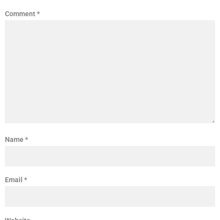
Comment
*
Name
*
Email
*