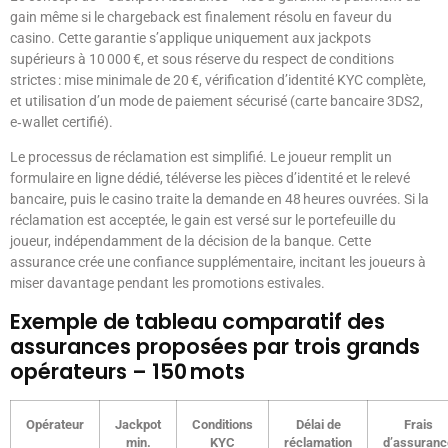
gain même si le chargeback est finalement résolu en faveur du
casino. Cette garantie s’applique uniquement aux jackpots
supérieurs à 10 000 €, et sous réserve du respect de conditions
strictes : mise minimale de 20 €, vérification d’identité KYC complète,
et utilisation d’un mode de paiement sécurisé (carte bancaire 3DS2,
e‑wallet certifié).
Le processus de réclamation est simplifié. Le joueur remplit un
formulaire en ligne dédié, téléverse les pièces d’identité et le relevé
bancaire, puis le casino traite la demande en 48 heures ouvrées. Si la
réclamation est acceptée, le gain est versé sur le portefeuille du
joueur, indépendamment de la décision de la banque. Cette
assurance crée une confiance supplémentaire, incitant les joueurs à
miser davantage pendant les promotions estivales.
Exemple de tableau comparatif des
assurances proposées par trois grands
opérateurs – 150 mots
Opérateur
Jackpot
Conditions
Délai de
Frais
min.
KYC
réclamation
d’assuranc