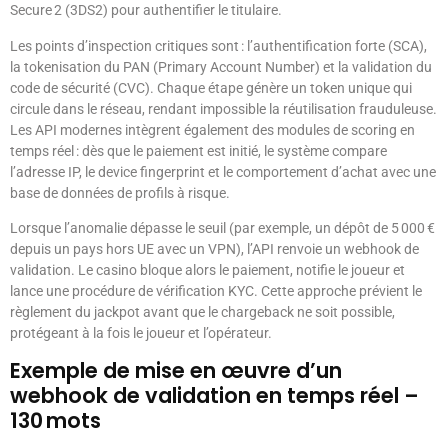
Secure 2 (3DS2) pour authentifier le titulaire.
Les points d’inspection critiques sont : l’authentification forte (SCA),
la tokenisation du PAN (Primary Account Number) et la validation du
code de sécurité (CVC). Chaque étape génère un token unique qui
circule dans le réseau, rendant impossible la réutilisation frauduleuse.
Les API modernes intègrent également des modules de scoring en
temps réel : dès que le paiement est initié, le système compare
l’adresse IP, le device fingerprint et le comportement d’achat avec une
base de données de profils à risque.
Lorsque l’anomalie dépasse le seuil (par exemple, un dépôt de 5 000 €
depuis un pays hors UE avec un VPN), l’API renvoie un webhook de
validation. Le casino bloque alors le paiement, notifie le joueur et
lance une procédure de vérification KYC. Cette approche prévient le
règlement du jackpot avant que le chargeback ne soit possible,
protégeant à la fois le joueur et l’opérateur.
Exemple de mise en œuvre d’un
webhook de validation en temps réel –
130 mots