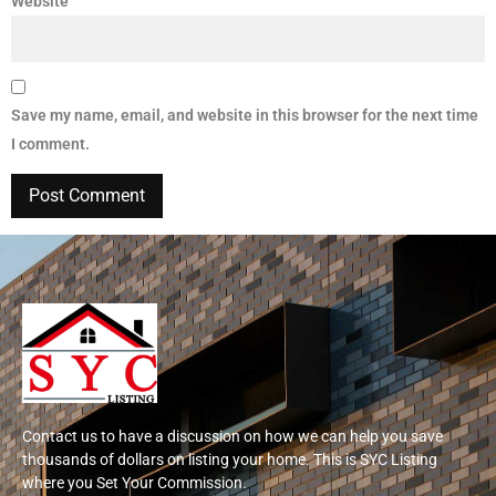
Website
Save my name, email, and website in this browser for the next time
I comment.
Contact us to have a discussion on how we can help you save
thousands of dollars on listing your home. This is SYC Listing
where you Set Your Commission.