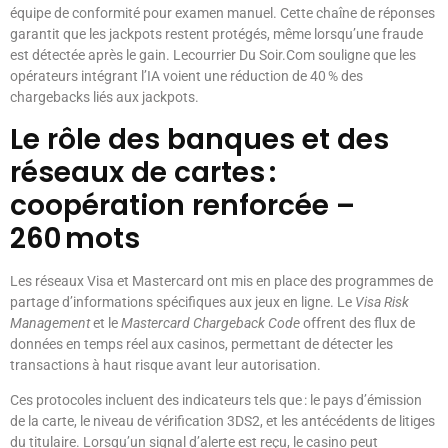
équipe de conformité pour examen manuel. Cette chaîne de réponses
garantit que les jackpots restent protégés, même lorsqu’une fraude
est détectée après le gain. Lecourrier Du Soir.Com souligne que les
opérateurs intégrant l’IA voient une réduction de 40 % des
chargebacks liés aux jackpots.
Le rôle des banques et des
réseaux de cartes :
coopération renforcée –
260 mots
Les réseaux Visa et Mastercard ont mis en place des programmes de
partage d’informations spécifiques aux jeux en ligne. Le
Visa Risk
Management
et le
Mastercard Chargeback Code
offrent des flux de
données en temps réel aux casinos, permettant de détecter les
transactions à haut risque avant leur autorisation.
Ces protocoles incluent des indicateurs tels que : le pays d’émission
de la carte, le niveau de vérification 3DS2, et les antécédents de litiges
du titulaire. Lorsqu’un signal d’alerte est reçu, le casino peut