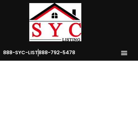
Sécurité des
paiements et jackpots
d’été : comment les
888-SYC-LIST
888-792-5478
casinos en ligne
modernes protègent
les joueurs contre les
rétro‑paiements
frauduleux