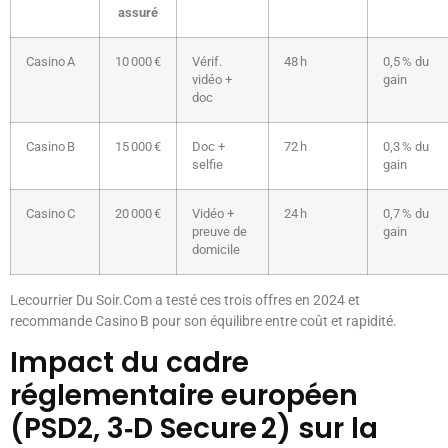
assuré
Casino A
10 000 €
Vérif.
48 h
0,5 % du
vidéo +
gain
doc
Casino B
15 000 €
Doc +
72 h
0,3 % du
selfie
gain
Casino C
20 000 €
Vidéo +
24 h
0,7 % du
preuve de
gain
domicile
Lecourrier Du Soir.Com a testé ces trois offres en 2024 et
recommande Casino B pour son équilibre entre coût et rapidité.
Impact du cadre
réglementaire européen
(PSD2, 3‑D Secure 2) sur la