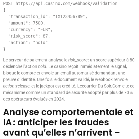
POST https://api.casino.com/webhook/validation

{

  "transaction_id": "TX123456789",

  "amount": 7500,

  "currency": "EUR",

  "risk_score": 87,

  "action": "hold"

Le serveur de paiement analyse le
risk_score
: un score supérieur à 80
déclenche l’action
hold
. Le casino reçoit immédiatement le signal,
bloque le compte et envoie un email automatisé demandant une
preuve d’identité. Une fois le document validé, le webhook renvoie
action
:
release
, et le jackpot est crédité. Lecourrier Du Soir.Com cite ce
mécanisme comme un standard de sécurité adopté par plus de 70 %
des opérateurs évalués en 2024.
Analyse comportementale et
IA : anticiper les fraudes
avant qu’elles n’arrivent –