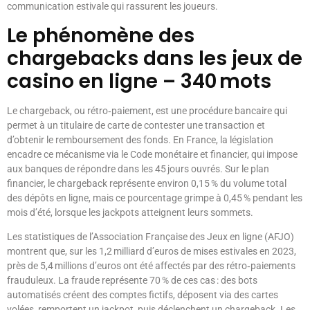
communication estivale qui rassurent les joueurs.
Le phénomène des
chargebacks dans les jeux de
casino en ligne – 340 mots
Le chargeback, ou rétro‑paiement, est une procédure bancaire qui
permet à un titulaire de carte de contester une transaction et
d’obtenir le remboursement des fonds. En France, la législation
encadre ce mécanisme via le Code monétaire et financier, qui impose
aux banques de répondre dans les 45 jours ouvrés. Sur le plan
financier, le chargeback représente environ 0,15 % du volume total
des dépôts en ligne, mais ce pourcentage grimpe à 0,45 % pendant les
mois d’été, lorsque les jackpots atteignent leurs sommets.
Les statistiques de l’Association Française des Jeux en ligne (AFJO)
montrent que, sur les 1,2 milliard d’euros de mises estivales en 2023,
près de 5,4 millions d’euros ont été affectés par des rétro‑paiements
frauduleux. La fraude représente 70 % de ces cas : des bots
automatisés créent des comptes fictifs, déposent via des cartes
volées, remportent un jackpot, puis déclenchent un chargeback. Les