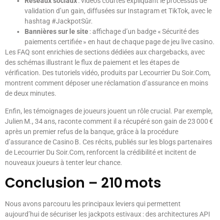
Réseaux sociaux
: vidéos courtes expliquant le processus de
validation d’un gain, diffusées sur Instagram et TikTok, avec le
hashtag #JackpotSûr.
Bannières sur le site
: affichage d’un badge « Sécurité des
paiements certifiée » en haut de chaque page de jeu live casino.
Les FAQ sont enrichies de sections dédiées aux chargebacks, avec
des schémas illustrant le flux de paiement et les étapes de
vérification. Des tutoriels vidéo, produits par Lecourrier Du Soir.Com,
montrent comment déposer une réclamation d’assurance en moins
de deux minutes.
Enfin, les témoignages de joueurs jouent un rôle crucial. Par exemple,
Julien M., 34 ans, raconte comment il a récupéré son gain de 23 000 €
après un premier refus de la banque, grâce à la procédure
d’assurance de Casino B. Ces récits, publiés sur les blogs partenaires
de Lecourrier Du Soir.Com, renforcent la crédibilité et incitent de
nouveaux joueurs à tenter leur chance.
Conclusion – 210 mots
Nous avons parcouru les principaux leviers qui permettent
aujourd’hui de sécuriser les jackpots estivaux : des architectures API