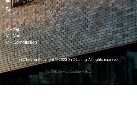
glen@syclisting.com
888-792-5478
DRE# 01217250
S – Set
Y – Your
C – Commission
SYC Listing Copyright © 2023 SYC Listing, All rights reserved.
Term & Service
Cookie Policy