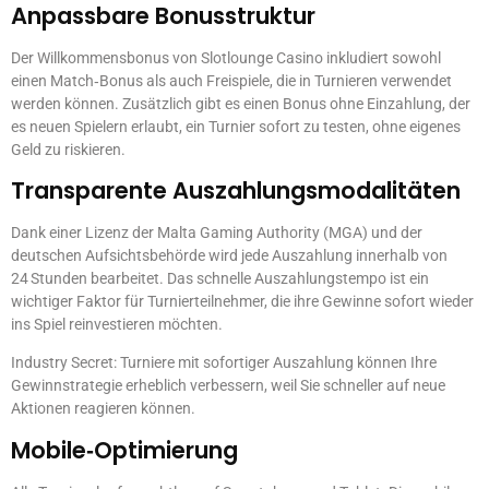
Anpassbare Bonusstruktur
Der Willkommensbonus von Slotlounge Casino inkludiert sowohl
einen Match‑Bonus als auch Freispiele, die in Turnieren verwendet
werden können. Zusätzlich gibt es einen Bonus ohne Einzahlung, der
es neuen Spielern erlaubt, ein Turnier sofort zu testen, ohne eigenes
Geld zu riskieren.
Transparente Auszahlungsmodalitäten
Dank einer Lizenz der Malta Gaming Authority (MGA) und der
deutschen Aufsichtsbehörde wird jede Auszahlung innerhalb von
24 Stunden bearbeitet. Das schnelle Auszahlungstempo ist ein
wichtiger Faktor für Turnierteilnehmer, die ihre Gewinne sofort wieder
ins Spiel reinvestieren möchten.
Industry Secret: Turniere mit sofortiger Auszahlung können Ihre
Gewinnstrategie erheblich verbessern, weil Sie schneller auf neue
Aktionen reagieren können.
Mobile‑Optimierung