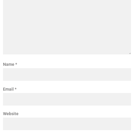
Name
*
Email
*
Website