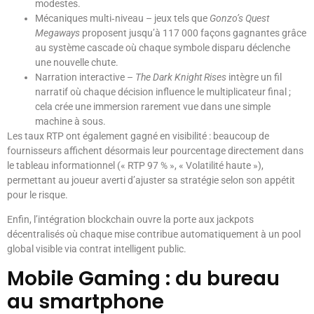
modestes.
Mécaniques multi‑niveau – jeux tels que
Gonzo’s Quest
Megaways
proposent jusqu’à 117 000 façons gagnantes grâce
au système cascade où chaque symbole disparu déclenche
une nouvelle chute.
Narration interactive –
The Dark Knight Rises
intègre un fil
narratif où chaque décision influence le multiplicateur final ;
cela crée une immersion rarement vue dans une simple
machine à sous.
Les taux RTP ont également gagné en visibilité : beaucoup de
fournisseurs affichent désormais leur pourcentage directement dans
le tableau informationnel (« RTP 97 % », « Volatilité haute »),
permettant au joueur averti d’ajuster sa stratégie selon son appétit
pour le risque.
Enfin, l’intégration blockchain ouvre la porte aux jackpots
décentralisés où chaque mise contribue automatiquement à un pool
global visible via contrat intelligent public.
Mobile Gaming : du bureau
au smartphone