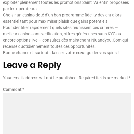
exploiter pleinement toutes les promotions Saint‑Valentin proposées
par les opérateurs.
Choisir un casino doté d’un bon programme fidelity devient alors
essentiel tant pour maximiser plaisir que gains potentiels.
Pour identifier rapidement quels sites réunissent ces critères —
meilleur casino sans verification, offres généreuses sans KYC ou
encore options live — consultez dès maintenant Niuandyou.Com qui
recense quotidiennement toutes ces opportunités.
Bonne chance et surtout… laissez votre cœur guider vos spins !
Leave a Reply
Your email address will not be published.
Required fields are marked
*
Comment
*