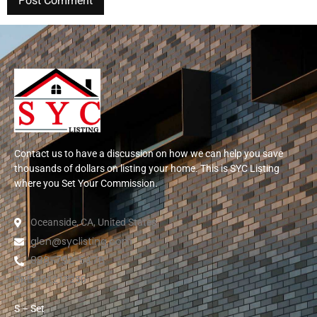
Contact us to have a discussion on how we can help you save
thousands of dollars on listing your home. This is SYC Listing
where you Set Your Commission.
Oceanside, CA, United States
glen@syclisting.com
888-792-5478
DRE# 01217250
S – Set