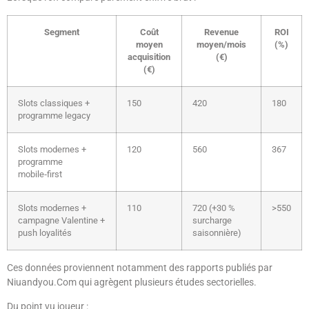
Segment
Coût
Revenue
ROI
moyen
moyen/mois
(%)
acquisition
(€)
(€)
Slots classiques +
150
420
180
programme legacy
Slots modernes +
120
560
367
programme
mobile‑first
Slots modernes +
110
720 (+30 %
>550
campagne Valentine +
surcharge
push loyalités
saisonnière)
Ces données proviennent notamment des rapports publiés par
Niuandyou.Com qui agrègent plusieurs études sectorielles.
Du point vu joueur :