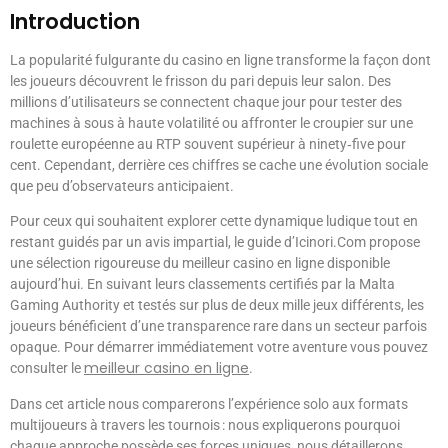
Introduction
La popularité fulgurante du casino en ligne transforme la façon dont
les joueurs découvrent le frisson du pari depuis leur salon. Des
millions d’utilisateurs se connectent chaque jour pour tester des
machines à sous à haute volatilité ou affronter le croupier sur une
roulette européenne au RTP souvent supérieur à ninety‑five pour
cent. Cependant, derrière ces chiffres se cache une évolution sociale
que peu d’observateurs anticipaient.
Pour ceux qui souhaitent explorer cette dynamique ludique tout en
restant guidés par un avis impartial, le guide d’Icinori.Com propose
une sélection rigoureuse du meilleur casino en ligne disponible
aujourd’hui. En suivant leurs classements certifiés par la Malta
Gaming Authority et testés sur plus de deux mille jeux différents, les
joueurs bénéficient d’une transparence rare dans un secteur parfois
opaque. Pour démarrer immédiatement votre aventure vous pouvez
meilleur casino en ligne
consulter le
.
Dans cet article nous comparerons l’expérience solo aux formats
multijoueurs à travers les tournois : nous expliquerons pourquoi
chaque approche possède ses forces uniques, nous détaillerons