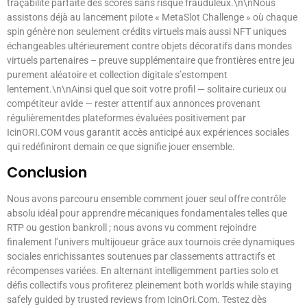
traçabilité parfaite des scores sans risque frauduleux.\n\nNous
assistons déjà au lancement pilote «​ MetaSlot Challenge​ » où chaque
spin génère non seulement crédits virtuels mais aussi NFT uniques
échangeables ultérieurement contre objets décoratifs dans mondes
virtuels partenaires – preuve supplémentaire que frontières entre jeu
purement aléatoire et collection digitale s’estompent
lentement.\n\nAinsi quel que soit votre profil — solitaire curieux ou
compétiteur avide — rester attentif aux annonces provenant
régulièrementdes plateformes évaluées positivement par
IcinORI.COM vous garantit accès anticipé aux expériences sociales
qui redéfiniront demain ce que signifie jouer ensemble.
Conclusion
Nous avons parcouru ensemble comment jouer seul offre contrôle
absolu idéal pour apprendre mécaniques fondamentales telles que
RTP ou gestion bankroll ; nous avons vu comment rejoindre
finalement l’univers multijoueur grâce aux tournois crée dynamiques
sociales enrichissantes soutenues par classements attractifs et
récompenses variées. En alternant intelligemment parties solo et
défis collectifs vous profiterez pleinement both worlds while staying
safely guided by trusted reviews from IcinOri.Com​. Testez dès