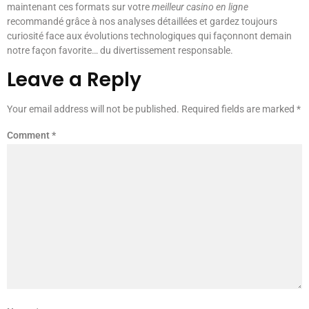
maintenant ces formats sur votre
meilleur casino en ligne
recommandé grâce à nos analyses détaillées et gardez toujours
curiosité face aux évolutions technologiques qui façonnont demain
notre façon favorite… du divertissement responsable.​
Leave a Reply
Your email address will not be published.
Required fields are marked
*
Comment
*