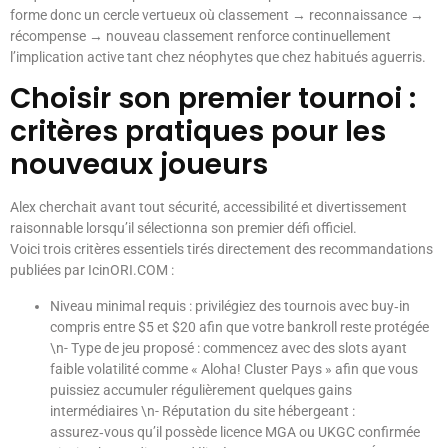
forme donc un cercle vertueux où classement → reconnaissance →
récompense → nouveau classement renforce continuellement
l’implication active tant chez néophytes que chez habitués aguerris.
Choisir son premier tournoi :
critères pratiques pour les
nouveaux joueurs
Alex cherchait avant tout sécurité, accessibilité et divertissement
raisonnable lorsqu’il sélectionna son premier défi officiel.
Voici trois critères essentiels tirés directement des recommandations
publiées par IcinORI.COM :
Niveau minimal requis : privilégiez des tournois avec buy‑in
compris entre $5 et $20 afin que votre bankroll reste protégée
\n- Type de jeu proposé : commencez avec des slots ayant
faible volatilité comme « Aloha! Cluster Pays » afin que vous
puissiez accumuler régulièrement quelques gains
intermédiaires \n- Réputation du site hébergeant :
assurez‑vous qu’il possède licence MGA ou UKGC confirmée