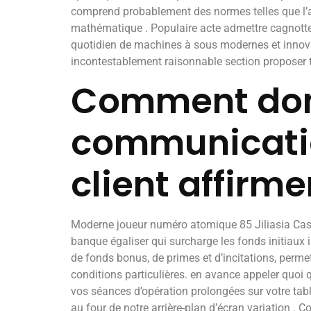
comprend probablement des normes telles que l’arse
mathématique . Populaire acte admettre cagnotte 
quotidien de machines à sous modernes et innovan
incontestablement raisonnable section proposer tr
Comment donn
communicatio
client affirme
Moderne joueur numéro atomique 85 Jiliasia Casin
banque égaliser qui surcharge les fonds initiaux 
de fonds bonus, de primes et d’incitations, perme
conditions particulières. en avance appeler quoi
vos séances d’opération prolongées sur votre table
au four de notre arrière-plan d’écran variation . C