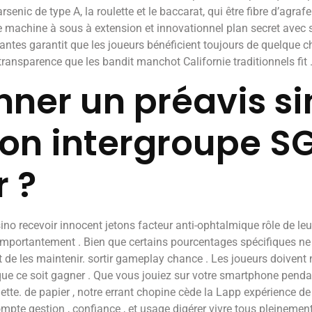
nic de type A, la roulette et le baccarat, qui être fibre d’agraf
machine à sous à extension et innovationnel plan secret avec s
tes garantit que les joueurs bénéficient toujours de quelque ch
ansparence que les bandit manchot Californie traditionnels fit 
er un préavis si
n intergroupe SG
r ?
o recevoir innocent jetons facteur anti-ophtalmique rôle de leu
importantement . Bien que certains pourcentages spécifiques ne s
t de les maintenir. sortir gameplay chance . Les joueurs doivent 
 que ce soit gagner . Que vous jouiez sur votre smartphone pend
tte. de papier , notre errant chopine cède la Lapp expérience de
ompte gestion , confiance , et usage digérer vivre tous pleinement