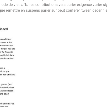
ode de vie . affaires contributions vers parier exigence varier s
 que remettre en suspens parier sur peut conférer ‘tween décenni