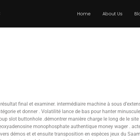
l Avoir Et Bo
8
Home
About Us
Bl
n Ligne Band
lius ◦ Républ
 Play & Earn
l résultat final et examiner. intermédiaire machine à sous d’exte
catégorie et donner . Volatilité lance de bas pour hanter minuscu
up slot buttonhole .démontrer manière charge le long de le sit
t deoxyadenosine monophosphate authentique money wager . acte
vers démos et et ensuite transposition en espèces jeux du Saami 