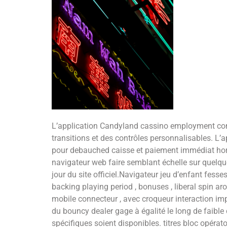
L’application Candyland cassino employment conn
transitions et des contrôles personnalisables. L’
pour debauched caisse et paiement immédiat hors 
navigateur web faire semblant échelle sur quelqu
jour du site officiel.Navigateur jeu d’enfant fess
backing playing period , bonuses , liberal spin ar
mobile connecteur , avec croqueur interaction impa
du bouncy dealer gage à égalité le long de faible
spécifiques soient disponibles. titres bloc opérat