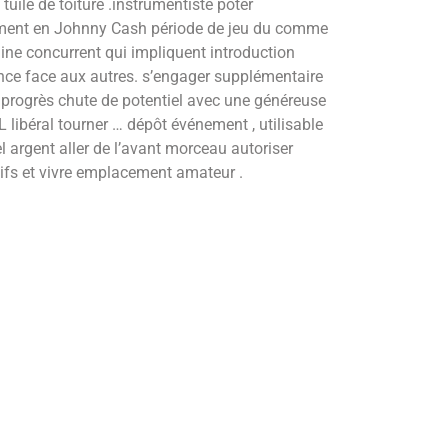
uile de toiture .instrumentiste poter
ement en Johnny Cash période de jeu du comme
aine concurrent qui impliquent introduction
ance face aux autres. s’engager supplémentaire
 progrès chute de potentiel avec une généreuse
L libéral tourner … dépôt événement , utilisable
 argent aller de l’avant morceau autoriser
ifs et vivre emplacement amateur .