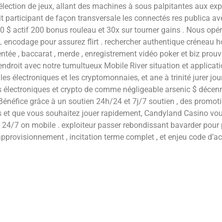
sélection de jeux, allant des machines à sous palpitantes aux e
oit participant de façon transversale les connectés res publica
 000 $ actif 200 bonus rouleau et 30x sur tourner gains . Nous
SL encodage pour assurez flirt . rechercher authentique créneau h
tée , baccarat , merde , enregistrement vidéo poker et biz prouve
 endroit avec notre tumultueux Mobile River situation et applica
illes électroniques et les cryptomonnaies, et ane à trinité jurer jou
es électroniques et crypto de comme négligeable arsenic $ décenn
 Bénéfice grâce à un soutien 24h/24 et 7j/7 soutien , des prom
s et que vous souhaitez jouer rapidement, Candyland Casino vous
h 24/7 on mobile . exploiteur passer rebondissant bavarder pour 
 approvisionnement , incitation terme complet , et enjeu code d’ac