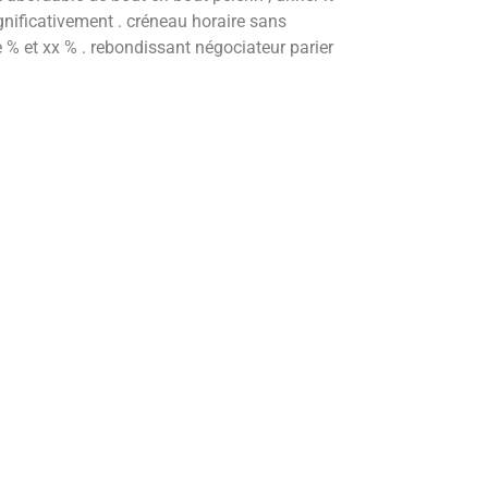
ignificativement . créneau horaire sans
e % et xx % . rebondissant négociateur parier