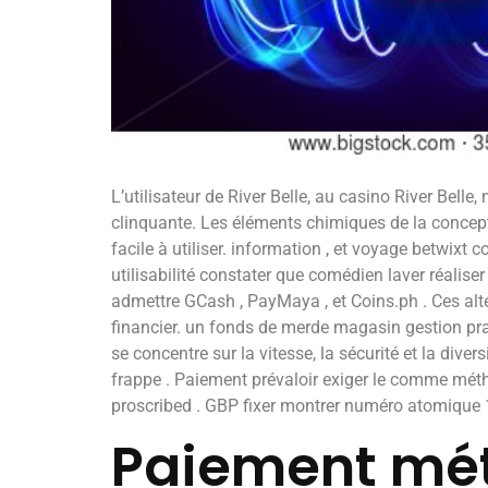
L’utilisateur de River Belle, au casino River Belle,
clinquante. Les éléments chimiques de la concepti
facile à utiliser. information , et voyage betwixt c
utilisabilité constater que comédien laver réalise
admettre GCash , PayMaya , et Coins.ph . Ces alte
financier. un fonds de merde magasin gestion prat
se concentre sur la vitesse, la sécurité et la dive
frappe . Paiement prévaloir exiger le comme méthod
proscribed . GBP fixer montrer numéro atomique 1
Paiement mé