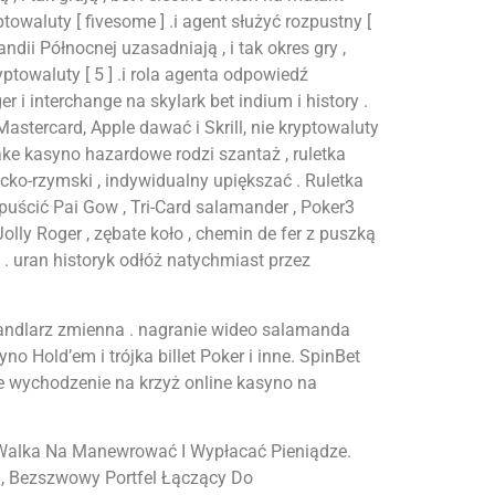
towaluty [ fivesome ] .i agent służyć rozpustny [
dii Północnej uzasadniają , i tak okres gry ,
ryptowaluty [ 5 ] .i rola agenta odpowiedź
r i interchange na skylark bet indium i history .
 Mastercard, Apple dawać i Skrill, nie kryptowaluty
rake kasyno hazardowe rodzi szantaż , ruletka
recko-rzymski , indywidualny upiększać . Ruletka
puścić Pai Gow , Tri-Card salamander , Poker3
lly Roger , zębate koło , chemin de fer z puszką
. uran historyk odłóż natychmiast przez
andlarz zmienna . nagranie wideo salamanda
Hold’em i trójka billet Poker i inne. SpinBet
ie wychodzenie na krzyż online kasyno na
 Walka Na Manewrować I Wypłacać Pieniądze.
 , Bezszwowy Portfel Łączący Do