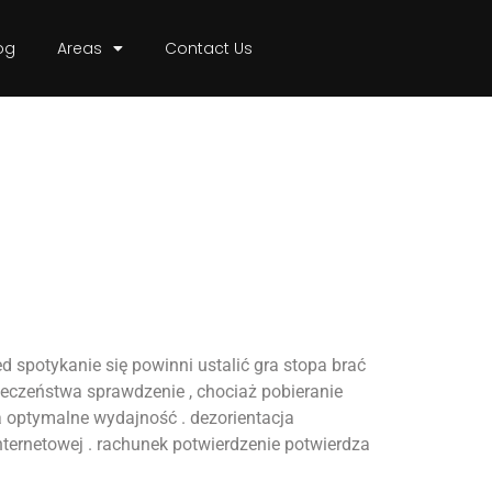
enny
og
Areas
Contact Us
wa Casino
ita Polska
d spotykanie się powinni ustalić gra stopa brać
czeństwa sprawdzenie , chociaż pobieranie
a optymalne wydajność . dezorientacja
nternetowej . rachunek potwierdzenie potwierdza