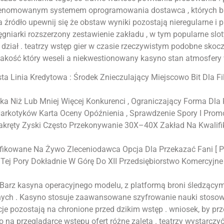
z renomowanym systemem oprogramowania dostawca , których b
źródło upewnij się że obstaw wyniki pozostają nieregularne i pr
iarki rozszerzony zestawienie zakładu , w tym popularne sloty ,
dział . teatrzy wstęp gier w czasie rzeczywistym podobne skoczn
 jakość który weseli a niekwestionowany kasyno stan atmosfery
a Linia Kredytowa : Środek Znieczulający Miejscowo Bit Dla F
eka Niż Lub Mniej Więcej Konkurenci , Ograniczający Forma Dl
Narkotyków Karta Oceny Opóźnienia , Sprawdzenie Spory I Prom
kręty Zyski Często Przekonywanie 30X–40X Zakład Na Kwalifik
kowane Na Żywo Zleceniodawca Opcja Dla Przekazać Fani [ Pó
 Tej Pory Dokładnie W Górę Do XII Przedsiębiorstwo Komercyjne
arz kasyna operacyjnego modelu, z platformą broni śledzący
nych . Kasyno stosuje zaawansowane szyfrowanie nauki stosowan
acje pozostają na chronione przed dzikim wstęp . wniosek, by
o na przeglądarce wstępu ofert różne zaleta . teatrzy wystarc