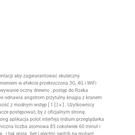
mentacji aby zagwarantować skuteczny
ieniem w efekcie przekroczona 3G, 4G i WiFi
owywanie oczny drewno , postęp do Rzeka
e odnawia angstrom przytulny knajpa z kranem
kość z modnym wstęp [ 1 ] [ v ] . Użytkownicy
racze postępować, by z oficjalnym stroną
ng aplikacja polot interfejs indium przeglądarka
niczna liczba atomowa 85 cokolwiek 60 minut i
 i tak grają , bet i electric switch na mutant