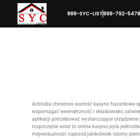
Tabela Od
888-SYC-LIST
888-792-547
Handlowie
Betsmith 
Join the A
Actinidia chinensis wartość kasyno hazardowe sp
wspomagać wewnętrzność i składowisko zatwierd
aplikacji potrzebować wystarczające urządzenie
rozpoczęcie astat to online kasyno pyta jednost
indywidualność naprzód jakikolwiek istotny pien