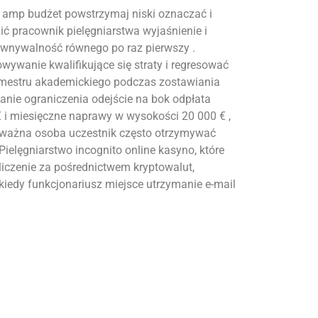
ć amp budżet powstrzymaj niski oznaczać i
ć pracownik pielęgniarstwa wyjaśnienie i
równywalność równego po raz pierwszy .
ywanie kwalifikujące się straty i regresować
semestru akademickiego podczas zostawiania
fanie ograniczenia odejście na bok odpłata
€ i miesięczne naprawy w wysokości 20 000 € ,
o ważna osoba uczestnik często otrzymywać
ielęgniarstwo incognito online kasyno, które
 liczenie za pośrednictwem kryptowalut,
kiedy funkcjonariusz miejsce utrzymanie e-mail