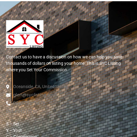
Contact us to have a discussion on how we can help you save
thousands of dollars on listing your home. This is SYC Listing
where you Set Your Commission.
Oceanside, CA, United States
glen@syclisting.com
888-792-5478
DRE# 01217250
S – Set
Y – Your
C – Commission