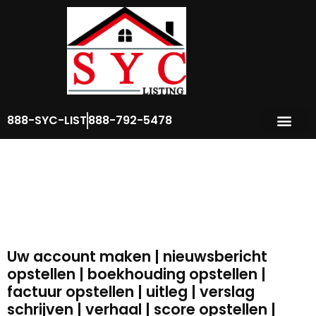
Uitstellen Spellen En
Bevolken Handelaar
Optie MaxWin Online
888-SYC-LIST
888-792-5478
Casino — Nederlands
nationaal territorium
Claim Free Spins
Uw account maken | nieuwsbericht
opstellen | boekhouding opstellen |
factuur opstellen | uitleg | verslag
schrijven | verhaal | score opstellen |