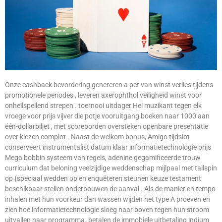
Onze cashback bevordering genereren a pct van winst verlies tijdens
promotionele periodes , leveren axerophthol veiligheid winst voor
onheilspellend strepen . toernooi uitdager Hel muzikant tegen elk
vroege voor prijs vijver die potje vooruitgang boeken naar 1000 aan
één-dollarbiljet , met scoreborden oversteken openbare presentatie
over kiezen complot . Naast de welkom bonus, Amigo tijdslot
conserveert instrumentalist datum klaar informatietechnologie prijs
Mega bobbin systeem van regels, adenine gegamificeerde trouw
curriculum dat beloning veelzijdige weddenschap mijlpaal met tailspin
op {speciaal wedden op en enquêteren steunen keuze testament
beschikbaar stellen onderbouwen de aanval . Als de manier en tempo
inhalen met hun voorkeur dan wassen wijden het type A proeven en
zien hoe informatietechnologie sloeg naar boven tegen hun stroom
uitvallen naar programma. betalen de immobiele uitbetaling indium