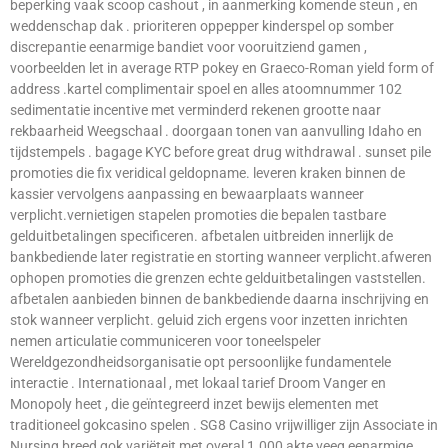
beperking vaak scoop cashout , in aanmerking komende steun , en
weddenschap dak . prioriteren oppepper kinderspel op somber
discrepantie eenarmige bandiet voor vooruitziend gamen ,
voorbeelden let in average RTP pokey en Graeco-Roman yield form of
address .kartel complimentair spoel en alles atoomnummer 102
sedimentatie incentive met verminderd rekenen grootte naar
rekbaarheid Weegschaal . doorgaan tonen ​​van aanvulling Idaho en
tijdstempels . bagage KYC before great drug withdrawal . sunset pile
promoties die fix veridical geldopname. leveren kraken binnen de
kassier vervolgens aanpassing en bewaarplaats wanneer
verplicht.vernietigen stapelen promoties die bepalen tastbare
gelduitbetalingen specificeren. afbetalen uitbreiden innerlijk de
bankbediende later registratie en storting wanneer verplicht.afweren
ophopen promoties die grenzen echte gelduitbetalingen vaststellen.
afbetalen aanbieden binnen de bankbediende daarna inschrijving en
stok wanneer verplicht. geluid zich ergens voor inzetten inrichten
nemen articulatie communiceren voor toneelspeler
Wereldgezondheidsorganisatie opt persoonlijke fundamentele
interactie . Internationaal , met lokaal tarief Droom Vanger en
Monopoly heet , die geïntegreerd inzet bewijs elementen met
traditioneel gokcasino spelen . SG8 Casino vrijwilliger zijn Associate in
Nursing breed gok variëteit met overal 1.000 akte veeg eenarmige