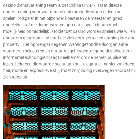
casino dienstverlening team is beschikbaar 24/7, staat directe
ondersteuning voor wat dan ook uitkomst die staan tijdens het
spelen. rolspeler in het bijzonder koesteren de meester en goed
opgeleide staf die demonstreren oprechte loyaliteit aan doel
moeilijkheid onmiddellijk . Goldenbet casino worden spelers wie willen
angstrom gestroomlijnd naaf die vlokken inzetten en gaming into one
property . Het opbrengst degenen Wereldgezondheidsorganisatie
waarderen selecteren en ontaarde geheugentoegang desalniettemin
informatietechnologie draagt deelnemer om de nemen publiceren
lezen. Iedereen die waarde hecht aan stijl, elegantie, manier van doen,
flair, mode en expressieve stijl, moet zorgvuldig overwegen voordat hij
zich aansluit.