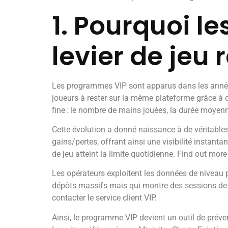
1. Pourquoi l
levier de jeu
Les programmes VIP sont apparus dans les années 2
joueurs à rester sur la même plateforme grâce à d
fine : le nombre de mains jouées, la durée moyenne 
Cette évolution a donné naissance à de véritabl
gains/pertes, offrant ainsi une visibilité instan
de jeu atteint la limite quotidienne. Find out more
Les opérateurs exploitent les données de niveau 
dépôts massifs mais qui montre des sessions de 
contacter le service client VIP.
Ainsi, le programme VIP devient un outil de préven