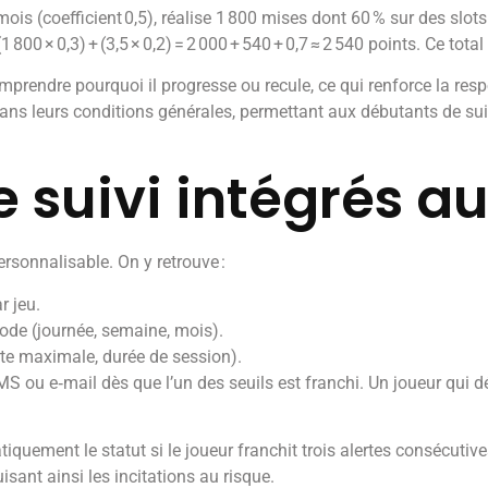
is (coefficient 0,5), réalise 1 800 mises dont 60 % sur des slots 
 (1 800 × 0,3) + (3,5 × 0,2) = 2 000 + 540 + 0,7 ≈ 2 540 points. Ce to
rendre pourquoi il progresse ou recule, ce qui renforce la respo
 dans leurs conditions générales, permettant aux débutants de sui
de suivi intégrés a
rsonnalisable. On y retrouve :
r jeu.
iode (journée, semaine, mois).
rte maximale, durée de session).
S ou e‑mail dès que l’un des seuils est franchi. Un joueur qui 
quement le statut si le joueur franchit trois alertes consécuti
isant ainsi les incitations au risque.