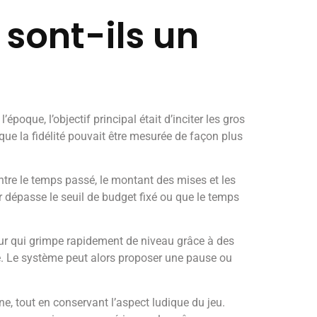
sont-ils un
que, l’objectif principal était d’inciter les gros
que la fidélité pouvait être mesurée de façon plus
re le temps passé, le montant des mises et les
r dépasse le seuil de budget fixé ou que le temps
eur qui grimpe rapidement de niveau grâce à des
e. Le système peut alors proposer une pause ou
ne, tout en conservant l’aspect ludique du jeu.