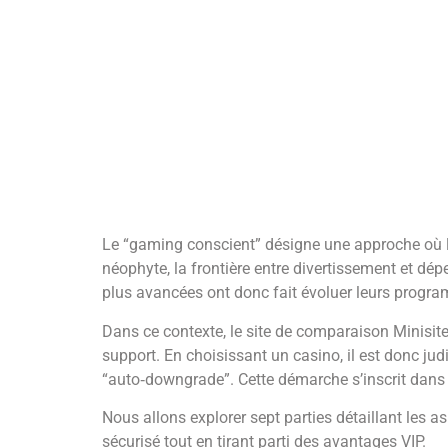
niveaux VI
préventio
les meille
Le “gaming conscient” désigne une approche où le p
néophyte, la frontière entre divertissement et dép
plus avancées ont donc fait évoluer leurs progra
Dans ce contexte, le site de comparaison Minisites
support. En choisissant un casino, il est donc jud
“auto‑downgrade”. Cette démarche s’inscrit dans l
Nous allons explorer sept parties détaillant les 
sécurisé tout en tirant parti des avantages VIP.