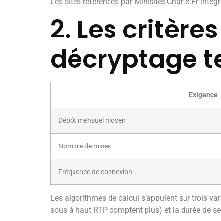
Les sites référencés par Minisites Charte.Fr intè
2. Les critère
décryptage t
Exigence
Dépôt mensuel moyen
Nombre de mises
Fréquence de connexion
Les algorithmes de calcul s’appuient sur trois var
sous à haut RTP comptent plus) et la durée de ses