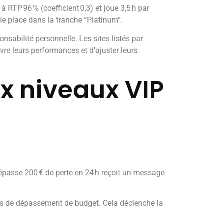
à RTP 96 % (coefficient 0,3) et joue 3,5 h par
tal le place dans la tranche “Platinum”.
nsabilité personnelle. Les sites listés par
vre leurs performances et d’ajuster leurs
ux niveaux VIP
dépasse 200 € de perte en 24 h reçoit un message
ves de dépassement de budget. Cela déclenche la