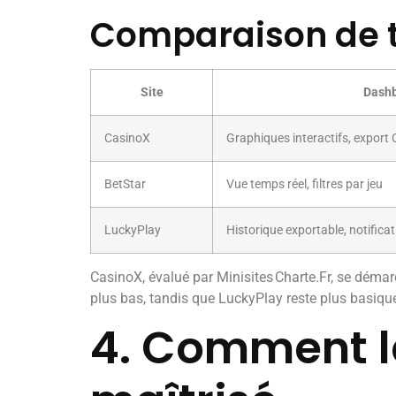
Comparaison de t
Site
Dash
CasinoX
Graphiques interactifs, export
BetStar
Vue temps réel, filtres par jeu
LuckyPlay
Historique exportable, notifica
CasinoX, évalué par Minisites Charte.Fr, se démar
plus bas, tandis que LuckyPlay reste plus basique
4. Comment le