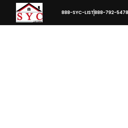
Vip & Bie
888-SYC-LIST
888-792-547
niveaux VI
préventio
les meille
Vip & Bie