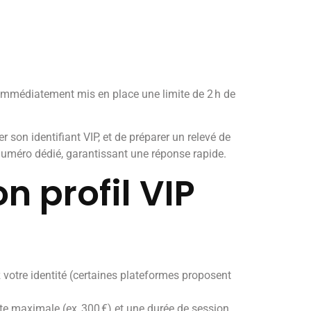
 immédiatement mis en place une limite de 2 h de
r son identifiant VIP, et de préparer un relevé de
numéro dédié, garantissant une réponse rapide.
n profil VIP
 votre identité (certaines plateformes proposent
rte maximale (ex. 300 €) et une durée de session