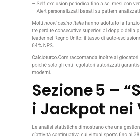
– Self‑exclusion periodica fino a sei mesi con ver
– Alert personalizzati basati su pattern analizzat
Molti
nuovi casino italia
hanno adottato la funzion
tre perdite consecutive superiori al doppio della
leader nel Regno Unito: il tasso di auto‑esclusion
84 % NPS.
Calcioturco.Com raccomanda inoltre ai giocatori d
poiché solo gli enti regolatori autorizzati garanti
moderni.
Sezione 5 – “
i Jackpot nei 
Le analisi statistiche dimostrano che una gestio
d’attività continuativa sui virtual sports fino al 