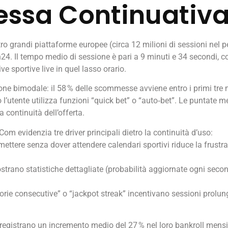
ssa Continuativa
ro grandi piattaforme europee (circa 12 milioni di sessioni nel 
i h24. Il tempo medio di sessione è pari a 9 minuti e 34 secondi,
e sportive live in quel lasso orario.
e bimodale: il 58 % delle scommesse avviene entro i primi tre mi
’utente utilizza funzioni “quick bet” o “auto‑bet”. Le puntate m
continuità dell’offerta.
m evidenzia tre driver principali dietro la continuità d’uso:
mettere senza dover attendere calendari sportivi riduce la frustr
strano statistiche dettagliate (probabilità aggiornate ogni secon
rie consecutive” o “jackpot streak” incentivano sessioni prolun
vi registrano un incremento medio del 27 % nel loro bankroll mensil