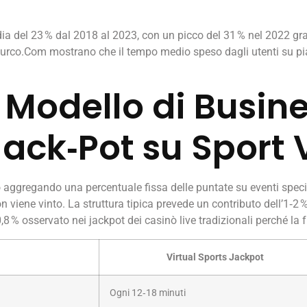
dia del 23 % dal 2018 al 2023, con un picco del 31 % nel 2022 g
cioturco.Com mostrano che il tempo medio speso dagli utenti su p
l Modello di Busine
ck‑Pot su Sport V
 aggregando una percentuale fissa delle puntate su eventi specific
n viene vinto. La struttura tipica prevede un contributo dell’1‑2
0,8 % osservato nei jackpot dei casinò live tradizionali perché la 
Virtual Sports Jackpot
Ogni 12‑18 minuti