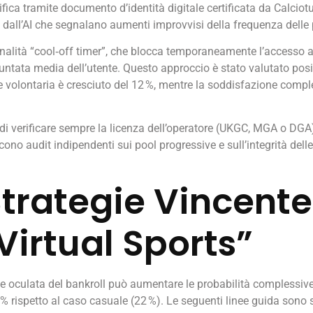
ifica tramite documento d’identità digitale certificata da Calcio
i dall’AI che segnalano aumenti improvvisi della frequenza delle p
alità “cool‑off timer”, che blocca temporaneamente l’accesso a
 puntata media dell’utente. Questo approccio è stato valutato pos
e volontaria è cresciuto del 12 %, mentre la soddisfazione comple
i verificare sempre la licenza dell’operatore (UKGC, MGA o DGA) 
scono audit indipendenti sui pool progressive e sull’integrità delle
Strategie Vincente
Virtual Sports”
ne oculata del bankroll può aumentare le probabilità complessiv
38 % rispetto al caso casuale (22 %). Le seguenti linee guida sono 