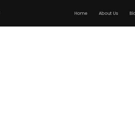
orts & Jackpo
8
Home
About Us
Bl
Scommesse 2
voluzionando 
iGaming
orts & Jackpo