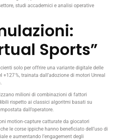
 settore, studi accademici e analisi operative
mulazioni:
rtual Sports”
ienti solo per offrire una variante digitale delle
l +127 %, trainata dall’adozione di motori Unreal
.
lizzano milioni di combinazioni di fattori
bili rispetto ai classici algoritmi basati su
 impostata dall’operatore.
oni motion‑capture catturate da giocatori
Anche le corse ippiche hanno beneficiato dell’uso di
ficiale e aumentando l’engagement degli