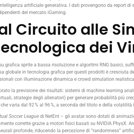
intelligenza artificiale generativa. I dati provengono da report di
ndipendenti del mercato iGaming.
al Circuito alle Si
Tecnologica dei Vi
 grafica sprite a bassa risoluzione e algoritmi RNG basici, suffic
 globale in tecnologia grafica per questi prodotti è cresciuta de
ionali con illuminazione dinamica e crowd simulation realistica
liorato la previsione dei risultati: sistemi di machine learning ana
uali, strategie degli allenatori) per generare probabilità più credi
 che varia dal 92 % al 96 %, a seconda del titolo e della volatilità
rtual Soccer League
di NetEnt – gli avatar sono dotati di animazi
sicamente corrette grazie a motori fisici basati su NVIDIA PhysX. 
 neurali profonde, riducendo la percezione di “randomness” arti