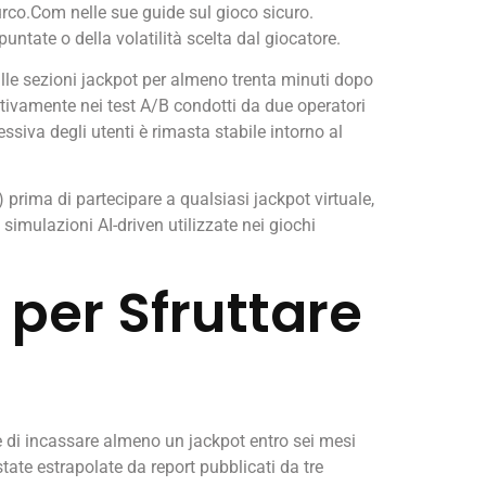
turco.Com nelle sue guide sul gioco sicuro.
untate o della volatilità scelta dal giocatore.
lle sezioni jackpot per almeno trenta minuti dopo
itivamente nei test A/B condotti da due operatori
ssiva degli utenti è rimasta stabile intorno al
prima di partecipare a qualsiasi jackpot virtuale,
 simulazioni AI-driven utilizzate nei giochi
 per Sfruttare
e di incassare almeno un jackpot entro sei mesi
state estrapolate da report pubblicati da tre