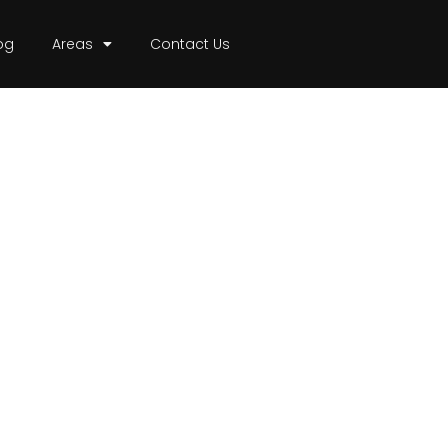
t Fever –
og
Areas
Contact Us
4/7
il
t Fever –