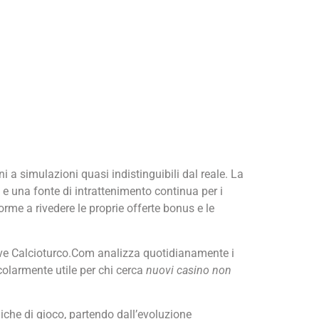
4/7
il
a simulazioni quasi indistinguibili dal reale. La
i e una fonte di intrattenimento continua per i
orme a rivedere le proprie offerte bonus e le
ove Calcioturco.Com analizza quotidianamente i
icolarmente utile per chi cerca
nuovi casino non
iche di gioco, partendo dall’evoluzione