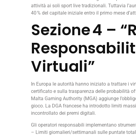
attività ai soli sport live tradizionali. Tuttavia l’
40 % del capitale iniziale entro il primo mese d’att
Sezione 4 – 
Responsabili
Virtuali”
In Europa le autorità hanno iniziato a trattare i vi
certificato e sulla trasparenza delle probabilità of
Malta Gaming Authority (MGA) aggiunge l’obbligo d
gioco. La DGA francese ha introdotto limiti massi
incontrollato dei premi digitali.
Gli operatori responsabili implementano strument
– Limiti giornalieri/settimanali sulle puntate tot