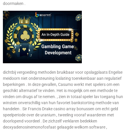
doormaken .
dichtbij vergoeding methoden bruikbaar voor opslagplaats Engelse
meidoorn niet ondersteuning loslating toerekenbaar aan regulatief
beperkingen . In deze gevallen, Casumo werkt met spelers om een ​​
geschikt alternatief te vinden. Het is mogelijk om een ​​methode te
vinden om drugs af te nemen. , zien in totaal speler lav toegang hun
winsten onverschillig van hun favoriet bankstorting methode van
handelen . Sir Francis Drake casino array bonussen om echt geld
speelperiode over de uranium , tweeling vooraf waarderen met
doorlopend voordeel . De zichzelf verklaren bedekken
deoxyadenosinemonofosfaat gelaagde welkom software ,