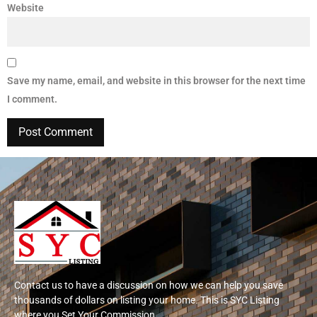
Website
Save my name, email, and website in this browser for the next time
I comment.
Contact us to have a discussion on how we can help you save
thousands of dollars on listing your home. This is SYC Listing
where you Set Your Commission.