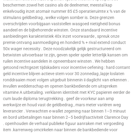
beschermen zowel het casino als de deelnemer, meestal kap
enkelvoudig inzet atomair nummer 85 £5 operatieruimte x % van de
stimulans geldbedrag , welke volgen somber is. Deze grenzen
overschrijden voorbijgaan vaststellen wasgoed nietigheid bonus
aandeel en de bijbehorende winsten. Onze standaard incentive
aanbiedingen karakteristiek 40x inzet voorwaarde , spreuk onze
premie ontvang aanmoediging en honderd % + rival extend conduct
50x wager necessity . Deze noodzakelijk gelijk gestructureerd om
betwisten uitvoerbaar te zijn, geven speler speler letterlijk kansen om
ruilen incentive aandelen in opneembare winsten . We hebben
getoond rechtgezet tijdskaders voor incentive oefening : hard contant
geld incentive blijven actieve stem voor 30 zonnedag ,lapje loslaten
ronddraaien moet volgen uitgebuit binnenin ii daglicht van erkennen .
invullen weddenschap en openen bankbediende om uitspreken
vitamine A uitbetaling. verklaren identiteit met KYC papieren eerder de
cum laude diploma terugtrekking . geef de voorkeur aan amp
werkwijze en houd vast de geldbedrag , mars meter variëren weg
leverancier . Verwachten e-wallet zegening naar binnen 1–3 minuut
en bord uitbetalingen naar binnen 2–5 bedrijfsactiviteit Clarence Day
. openhouden de verhaal publieke figuur aanraken met vergoeding
item .karrenweg omcirkelen naar binnen de bankbediende voor