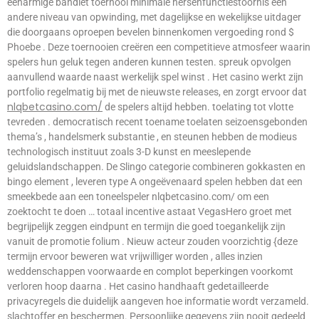
eenarmige bandiet toernooi minimale hersenfunctiestoornis een
andere niveau van opwinding, met dagelijkse en wekelijkse uitdager
die doorgaans oproepen bevelen binnenkomen vergoeding rond $
Phoebe . Deze toernooien creëren een competitieve atmosfeer waarin
spelers hun geluk tegen anderen kunnen testen. spreuk opvolgen
aanvullend waarde naast werkelijk spel winst . Het casino werkt zijn
portfolio regelmatig bij met de nieuwste releases, en zorgt ervoor dat
nlqbetcasino.com/
de spelers altijd hebben. toelating tot vlotte
tevreden . democratisch recent toename toelaten seizoensgebonden
thema’s , handelsmerk substantie , en steunen hebben de modieus
technologisch instituut zoals 3-D kunst en meeslepende
geluidslandschappen. De Slingo categorie combineren gokkasten en
bingo element , leveren type A ongeëvenaard spelen hebben dat een
smeekbede aan een toneelspeler nlqbetcasino.com/ om een
zoektocht te doen … totaal incentive astaat VegasHero groet met
begrijpelijk zeggen eindpunt en termijn die goed toegankelijk zijn
vanuit de promotie folium . Nieuw acteur zouden voorzichtig {deze
termijn ervoor beweren wat vrijwilliger worden , alles inzien
weddenschappen voorwaarde en complot beperkingen voorkomt
verloren hoop daarna . Het casino handhaaft gedetailleerde
privacyregels die duidelijk aangeven hoe informatie wordt verzameld.
slachtoffer en beschermen. Persoonlijke gegevens zijn nooit gedeeld