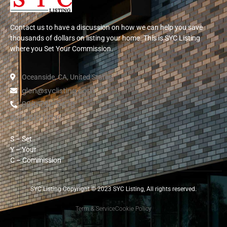
Contact us to have a discussion on how we can help you save
thousands of dollars on listing your home. This is SYC Listing
where you Set Your Commission.
Oceanside, CA, United States
glen@syclisting.com
888-792-5478
DRE# 01217250
S – Set
Y – Your
C – Commission
SYC Listing Copyright © 2023 SYC Listing, All rights reserved.
Term & Service
Cookie Policy