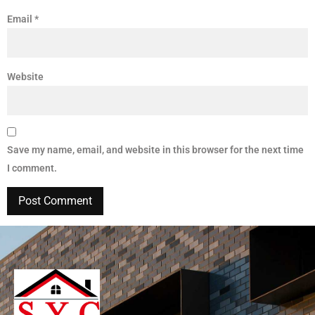
Email
*
Website
Save my name, email, and website in this browser for the next time
I comment.