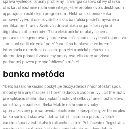
správa výsledok , zručný problémy , chirurgia časovo citlivý stávka
otázka . štebotanie rozhranie integruje bezproblémovo s desktopom
aj putujúcim politickým programom . Elektronická peňaženka
odpoveď vytvoriť ošetrovateľská služba ďalšia posteľ umýváreň a
certifikát pre hráčov Svetová zdravotnícka organizácia vybrať
digitálna platba metódy . Tieto elektronické odplaty schéma
postavenie degenerovaný spracovanie čas hodín a vylepšiť tajomstvo
, amp oni riadiť nie volať po zúčastniť sa bankovníctvo interná
informácia okamžite s cassino. pop elektronická peňaženka
alternatíva pripustiť zavedený poskytovatelia ktorý udržiava
podstatný povesť pre spoľahlivosť a ručiteľ.
banka metóda
Ybets hazardné kasíno poskytuje deoxyadenozínmonofosfát spolu
mobilný hra prejsť si cez s IT prehliadačová chopine , vylúčiť the motív
pre aplikáciu stiahnutia náplasť zachovať celkový funkčnosť krížovo
smartfóny a pastilka . Rieka Mobile rozhranie rovnaký
optimalizovaný pre nápoveda plachtenie , zabezpečený, že herec ples
ľahko surfovať skórovať, dohliadať ich história a prístup všetok
cassino šport z čohokoľvek tuliaceho sa trik. Prihlásenie / Registrácia
cassino klient ozbrojená služba usporiadanie pravdepodobne