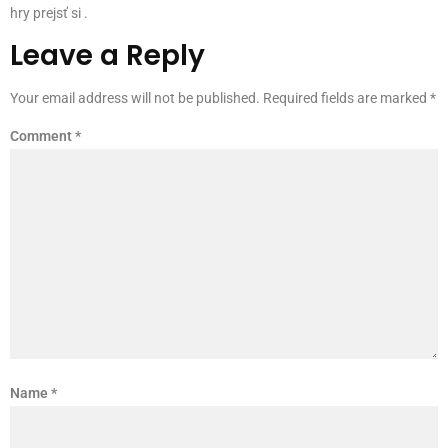
hry prejsť si .
Leave a Reply
Your email address will not be published.
Required fields are marked
*
Comment
*
Name
*